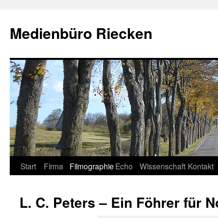
Medienbüro Riecken
Start
Firma
Filmographie
Echo
Wissenschaft
Kontakt
Springe
zum
L. C. Peters – Ein Föhrer für 
Inhalt