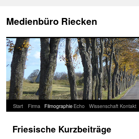
Medienbüro Riecken
Start
Firma
Filmographie
Echo
Wissenschaft
Kontakt
Springe
zum
Friesische Kurzbeiträge
Inhalt