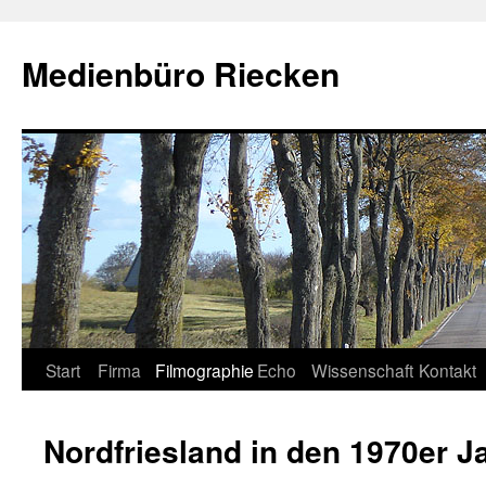
Medienbüro Riecken
Start
Firma
Filmographie
Echo
Wissenschaft
Kontakt
Springe
zum
Nordfriesland in den 1970er J
Inhalt