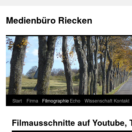
Medienbüro Riecken
Start
Firma
Filmographie
Echo
Wissenschaft
Kontakt
Springe
zum
Filmausschnitte auf Youtube, T
Inhalt